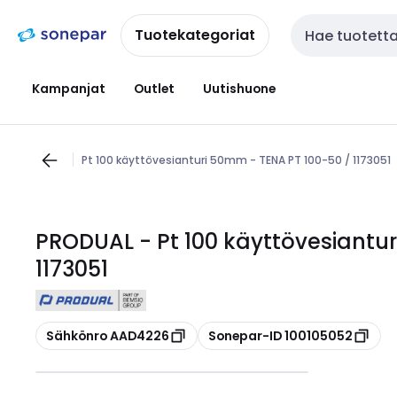
Siirry
Siirry
navigointiin
sisältöön
Tuotekategoriat
Haku
Kampanjat
Outlet
Uutishuone
Pt 100 käyttövesianturi 50mm - TENA PT 100-50 / 1173051
PRODUAL - Pt 100 käyttövesiantu
1173051
Kopioi
Kopioi
Sähkönro AAD4226
Sonepar-ID 100105052