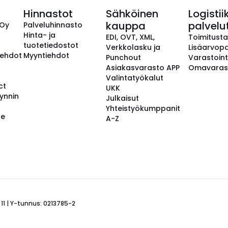
Hinnastot
Sähköinen
Logistii
kauppa
palvelu
 Oy
Palveluhinnasto
Hinta- ja
EDI, OVT, XML,
Toimitust
tuotetiedostot
Verkkolasku ja
Lisäarvopa
aehdot
Myyntiehdot
Punchout
Varastoint
Asiakasvarasto APP
Omavaras
Valintatyökalut
ct
UKK
ynnin
Julkaisut
Yhteistyökumppanit
se
A-Z
 11 | Y-tunnus: 0213785-2