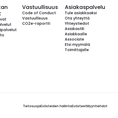
kan
Vastuullisuus
Asiakaspalvelu
t
Code of Conduct
Tule asiakkaaksi
Vastuullisuus
Ota yhteyttä
avat
CO2e-raportti
Yhteystiedot
lvelut
Asiakastili
ipalvelut
Asiakkaalle
to
Associate
Etsi myymälä
Toimittajalle
Tietosuoja
Evästeiden hallinta
Evästeet
Myyntiehdot