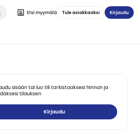
Etsi myymälä
Tule asiakkaaksi
Kirjaudu
jaudu sisään tai luo tili tarkistaaksesi hinnan ja
däksesi tilauksen
Kirjaudu