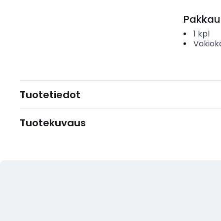
Pakkau
1
kpl
Vakiok
Tuotetiedot
Tuotekuvaus