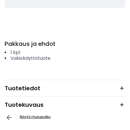
Pakkaus ja ehdot
1
kpl
Vakiokäyttötuote
Tuotetiedot
Tuotekuvaus
Näytä murupolku