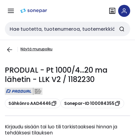
Siirry
Siirry
navigointiin
sisältöön
Haku
Näytä murupolku
PRODUAL - Pt 1000/4...20 ma
lähetin - LLK V2 / 1182230
Kopioi
Kopioi
Sähkönro AAD4446
Sonepar-ID 100084355
Kirjaudu sisään tai luo tili tarkistaaksesi hinnan ja
tehdäksesi tilauksen