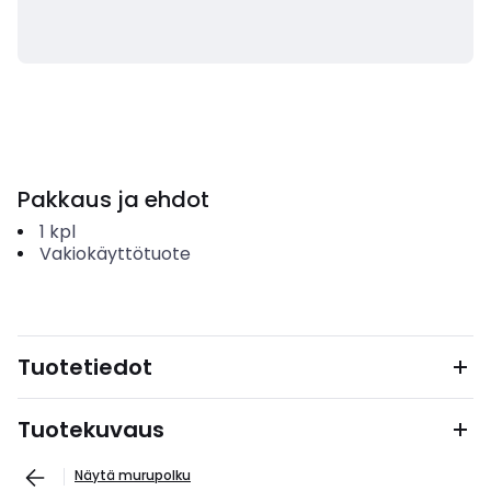
Pakkaus ja ehdot
1
kpl
Vakiokäyttötuote
Tuotetiedot
Tuotekuvaus
Näytä murupolku