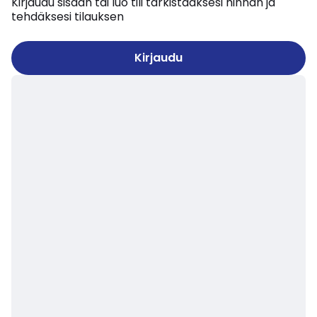
Kirjaudu sisään tai luo tili tarkistaaksesi hinnan ja
tehdäksesi tilauksen
Kirjaudu