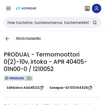
Siirry
Siirry
navigointiin
sisältöön
Haku
Näytä murupolku
PRODUAL - Termomoottori
0(2)-10v, irtoka - APR 40405-
01N00-0 / 1210052
Kopioi
Kopioi
Sähkönro AAD4532
Sonepar-ID 100144426