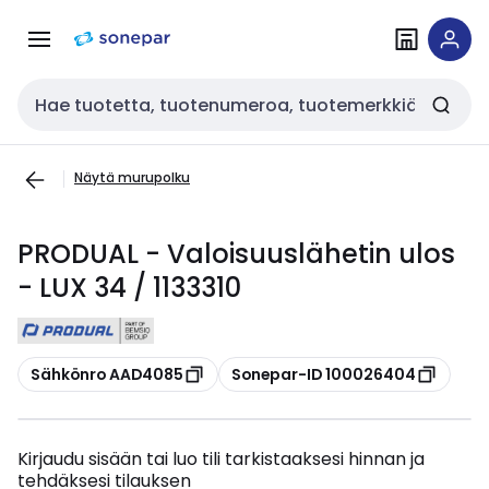
Siirry
Siirry
navigointiin
sisältöön
Haku
Näytä murupolku
PRODUAL - Valoisuuslähetin ulos
- LUX 34 / 1133310
Kopioi
Kopioi
Sähkönro AAD4085
Sonepar-ID 100026404
Kirjaudu sisään tai luo tili tarkistaaksesi hinnan ja
tehdäksesi tilauksen