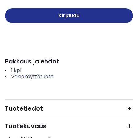
Kirjaudu
Pakkaus ja ehdot
1
kpl
Vakiokäyttötuote
Tuotetiedot
Tuotekuvaus