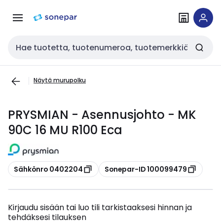
Siirry
Siirry
navigointiin
sisältöön
Haku
Näytä murupolku
PRYSMIAN - Asennusjohto - MK
90C 16 MU R100 Eca
Kopioi
Kopioi
Sähkönro 0402204
Sonepar-ID 100099479
Kirjaudu sisään tai luo tili tarkistaaksesi hinnan ja
tehdäksesi tilauksen