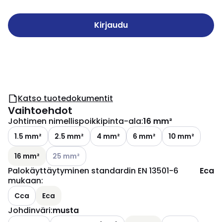
Kirjaudu
Katso tuotedokumentit
Vaihtoehdot
Johtimen nimellispoikkipinta-ala
:
16 mm²
1.5 mm²
2.5 mm²
4 mm²
6 mm²
10 mm²
Katso käytettävissä olevat vaihtoehdot
16 mm²
25 mm²
Palokäyttäytyminen standardin EN 13501-6
Eca
mukaan
:
Cca
Eca
Johdinväri
:
musta
Katso käytettävissä olevat vaihtoehdot
Katso käytettävi