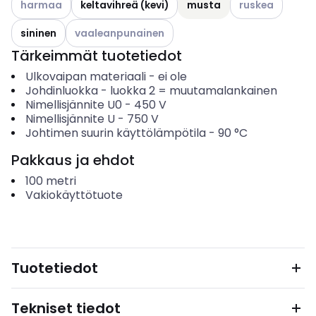
harmaa
keltavihreä (kevi)
musta
ruskea
Katso käytettävissä olevat vaihtoehdot
sininen
vaaleanpunainen
Tärkeimmät tuotetiedot
Ulkovaipan materiaali
-
ei ole
Johdinluokka
-
luokka 2 = muutamalankainen
Nimellisjännite U0
-
450
V
Nimellisjännite U
-
750
V
Johtimen suurin käyttölämpötila
-
90
°C
Pakkaus ja ehdot
100
metri
Vakiokäyttötuote
Tuotetiedot
Tekniset tiedot