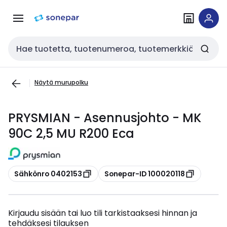
Siirry
Siirry
navigointiin
sisältöön
Haku
Näytä murupolku
PRYSMIAN - Asennusjohto - MK
90C 2,5 MU R200 Eca
Kopioi
Kopioi
Sähkönro 0402153
Sonepar-ID 100020118
Kirjaudu sisään tai luo tili tarkistaaksesi hinnan ja
tehdäksesi tilauksen