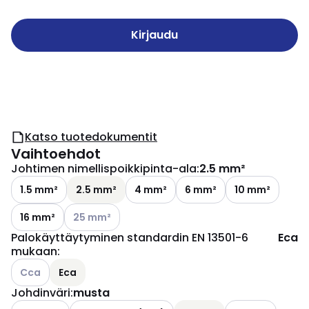
Kirjaudu
Katso tuotedokumentit
Vaihtoehdot
Johtimen nimellispoikkipinta-ala
:
2.5 mm²
1.5 mm²
2.5 mm²
4 mm²
6 mm²
10 mm²
Katso käytettävissä olevat vaihtoehdot
16 mm²
25 mm²
Palokäyttäytyminen standardin EN 13501-6
Eca
mukaan
:
Katso käytettävissä olevat vaihtoehdot
Cca
Eca
Johdinväri
:
musta