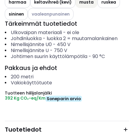
harmaa
keltavihreä (kevi)
musta
ruskea
Katso käytettävissä olevat vaihtoehdot
sininen
vaaleanpunainen
Tärkeimmät tuotetiedot
Ulkovaipan materiaali
-
ei ole
Johdinluokka
-
luokka 2 = muutamalankainen
Nimellisjännite U0
-
450
V
Nimellisjännite U
-
750
V
Johtimen suurin käyttölämpötila
-
90
°C
Pakkaus ja ehdot
200
metri
Vakiokäyttötuote
Tuotteen hiilijalanjälki
392 Kg CO₂-eq/Km
Soneparin arvio
Tuotetiedot