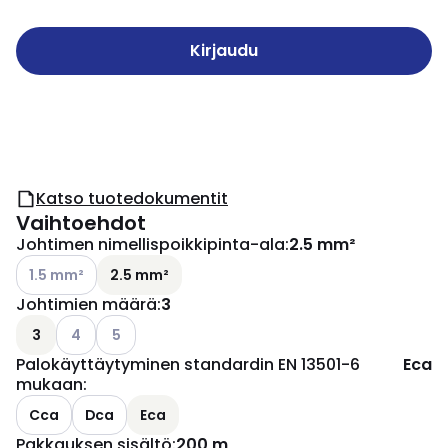
Kirjaudu
Katso tuotedokumentit
Vaihtoehdot
Johtimen nimellispoikkipinta-ala
:
2.5 mm²
Katso käytettävissä olevat vaihtoehdot
1.5 mm²
2.5 mm²
Johtimien määrä
:
3
Katso käytettävissä olevat vaihtoehdot
Katso käytettävissä olevat vaihtoehdot
3
4
5
Palokäyttäytyminen standardin EN 13501-6
Eca
mukaan
:
Cca
Dca
Eca
Pakkauksen sisältö
:
200 m