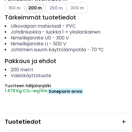
Katso käytettävissä olevat vaihtoehdot
Katso käytettävissä olevat vaihtoehdot
Katso käytettävissä olevat vai
150 m
200 m
250 m
300 m
Tärkeimmät tuotetiedot
Ulkovaipan materiaali
-
PVC
Johdinluokka
-
luokka 1 = yksilankainen
Nimellisjännite U0
-
300
V
Nimellisjännite U
-
500
V
Johtimen suurin käyttölämpötila
-
70
°C
Pakkaus ja ehdot
200
metri
Vakiokäyttötuote
Tuotteen hiilijalanjälki
1 479 Kg CO₂-eq/Km
Soneparin arvio
Tuotetiedot