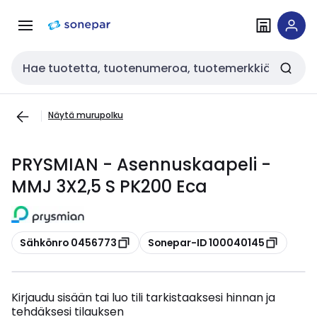
Siirry
Siirry
navigointiin
sisältöön
Haku
Näytä murupolku
PRYSMIAN - Asennuskaapeli -
MMJ 3X2,5 S PK200 Eca
Kopioi
Kopioi
Sähkönro 0456773
Sonepar-ID 100040145
Kirjaudu sisään tai luo tili tarkistaaksesi hinnan ja
tehdäksesi tilauksen