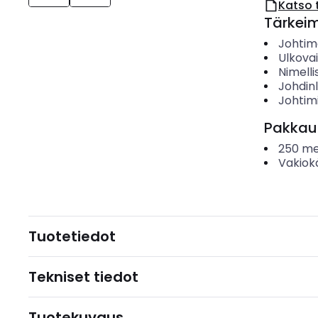
Katso 
Tärkei
Johtime
Ulkova
Nimelli
Johdin
Johtim
Pakkau
250
me
Vakiok
Tuotetiedot
Tekniset tiedot
Tuotekuvaus