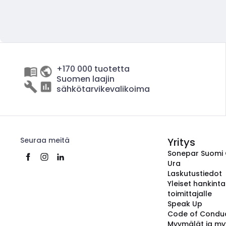
+170 000 tuotetta
Suomen laajin
sähkötarvikevalikoima
Seuraa meitä
Yritys
Sonepar Suomi
Ura
Laskutustiedot
Yleiset hankint
toimittajalle
Speak Up
Code of Condu
Myymälät ja my