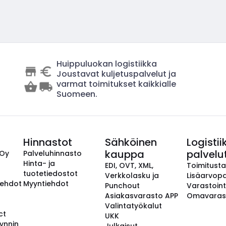
Huippuluokan logistiikka
Joustavat kuljetuspalvelut ja
varmat toimitukset kaikkialle
Suomeen.
Hinnastot
Sähköinen
Logistii
kauppa
palvelu
 Oy
Palveluhinnasto
Hinta- ja
EDI, OVT, XML,
Toimitust
tuotetiedostot
Verkkolasku ja
Lisäarvopa
aehdot
Myyntiehdot
Punchout
Varastoint
Asiakasvarasto APP
Omavaras
Valintatyökalut
ct
UKK
ynnin