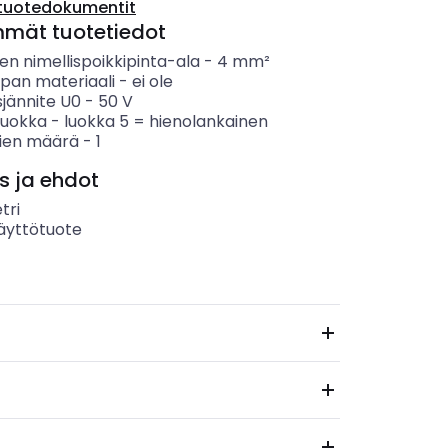
tuotedokumentit
mmät tuotetiedot
n nimellispoikkipinta-ala
-
4
mm²
ipan materiaali
-
ei ole
sjännite U0
-
50
V
luokka
-
luokka 5 = hienolankainen
ien määrä
-
1
s ja ehdot
tri
äyttötuote