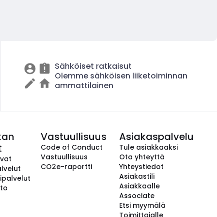
Sähköiset ratkaisut
Olemme sähköisen liiketoiminnan
ammattilainen
kan
Vastuullisuus
Asiakaspalvelu
t
Code of Conduct
Tule asiakkaaksi
Vastuullisuus
Ota yhteyttä
avat
CO2e-raportti
Yhteystiedot
lvelut
Asiakastili
ipalvelut
Asiakkaalle
to
Associate
Etsi myymälä
Toimittajalle