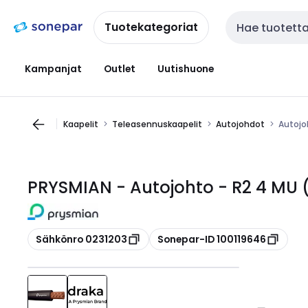
Siirry
Siirry
navigointiin
sisältöön
Tuotekategoriat
Haku
Kampanjat
Outlet
Uutishuone
Kaapelit
Teleasennuskaapelit
Autojohdot
Autojo
PRYSMIAN - Autojohto - R2 4 MU 
Kopioi
Kopioi
Sähkönro 0231203
Sonepar-ID 100119646