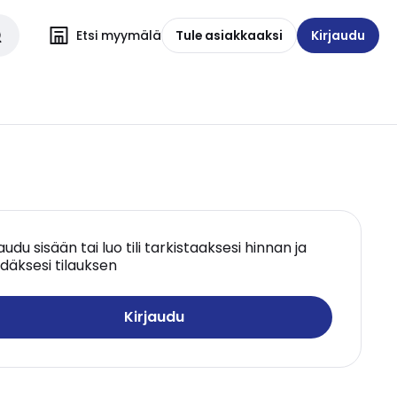
Etsi myymälä
Tule asiakkaaksi
Kirjaudu
jaudu sisään tai luo tili tarkistaaksesi hinnan ja
däksesi tilauksen
Kirjaudu