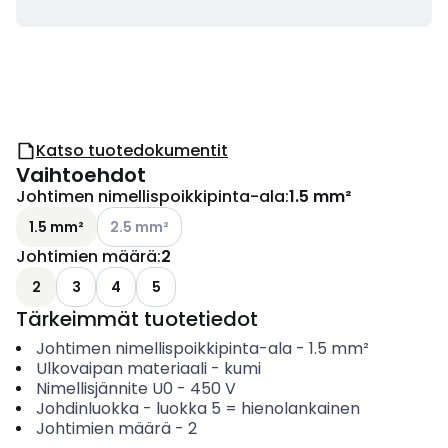
Katso tuotedokumentit
Vaihtoehdot
Johtimen nimellispoikkipinta-ala
:
1.5 mm²
Katso käytettävissä olevat vaihtoehdot
1.5 mm²
2.5 mm²
Johtimien määrä
:
2
2
3
4
5
Tärkeimmät tuotetiedot
Johtimen nimellispoikkipinta-ala
-
1.5
mm²
Ulkovaipan materiaali
-
kumi
Nimellisjännite U0
-
450
V
Johdinluokka
-
luokka 5 = hienolankainen
Johtimien määrä
-
2