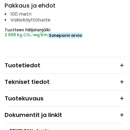
Pakkaus ja ehdot
100
metri
Vakiokäyttötuote
Tuotteen hiilijalanjälki
2 698 Kg CO₂-eq/Km
Soneparin arvio
Tuotetiedot
Tekniset tiedot
Tuotekuvaus
Dokumentit ja linkit