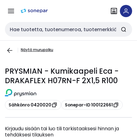
Siirry
Siirry
navigointiin
sisältöön
Haku
Näytä murupolku
PRYSMIAN - Kumikaapeli Eca -
DRAKAFLEX H07RN-F 2X1,5 R100
Kopioi
Kopioi
Sähkönro 0420020
Sonepar-ID 100122661
Kirjaudu sisään tai luo tili tarkistaaksesi hinnan ja
tehdäksesi tilauksen