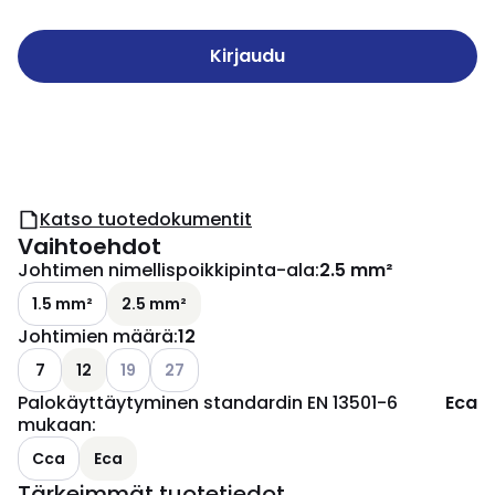
Kirjaudu
Katso tuotedokumentit
Vaihtoehdot
Johtimen nimellispoikkipinta-ala
:
2.5 mm²
1.5 mm²
2.5 mm²
Johtimien määrä
:
12
Katso käytettävissä olevat vaihtoehdot
Katso käytettävissä olevat vaihtoehdot
7
12
19
27
Palokäyttäytyminen standardin EN 13501-6
Eca
mukaan
:
Cca
Eca
Tärkeimmät tuotetiedot