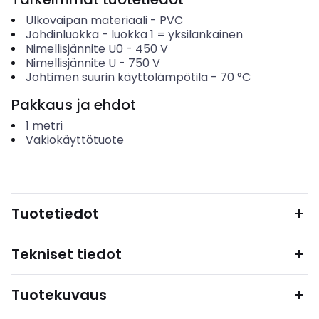
Ulkovaipan materiaali
-
PVC
Johdinluokka
-
luokka 1 = yksilankainen
Nimellisjännite U0
-
450
V
Nimellisjännite U
-
750
V
Johtimen suurin käyttölämpötila
-
70
°C
Pakkaus ja ehdot
1
metri
Vakiokäyttötuote
Tuotetiedot
Tekniset tiedot
Tuotekuvaus