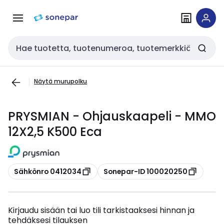
Siirry
Siirry
navigointiin
sisältöön
Haku
Näytä murupolku
PRYSMIAN - Ohjauskaapeli - MMO
12X2,5 K500 Eca
Kopioi
Kopioi
Sähkönro 0412034
Sonepar-ID 100020250
Kirjaudu sisään tai luo tili tarkistaaksesi hinnan ja
tehdäksesi tilauksen