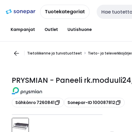
Siirry
Siirry
navigointiin
sisältöön
Tuotekategoriat
Haku
Kampanjat
Outlet
Uutishuone
Tietoliikenne ja turvatuotteet
Tieto- ja televerkkojärj
PRYSMIAN - Paneeli rk.moduuli2
Kopioi
Kopioi
Sähkönro 7260841
Sonepar-ID 100087812