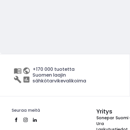
+170 000 tuotetta
Suomen laajin
sähkötarvikevalikoima
Seuraa meitä
Yritys
Sonepar Suomi
Ura
Laskutustiedot