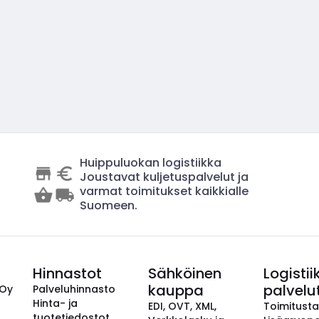
Huippuluokan logistiikka
Joustavat kuljetuspalvelut ja
varmat toimitukset kaikkialle
Suomeen.
Hinnastot
Sähköinen
Logistii
kauppa
palvelu
 Oy
Palveluhinnasto
Hinta- ja
EDI, OVT, XML,
Toimitust
tuotetiedostot