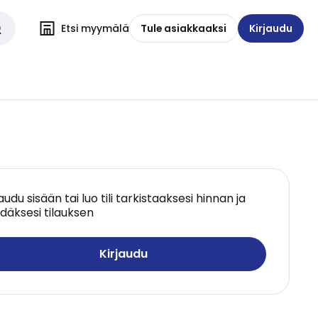
Etsi myymälä
Tule asiakkaaksi
Kirjaudu
jaudu sisään tai luo tili tarkistaaksesi hinnan ja
däksesi tilauksen
Kirjaudu