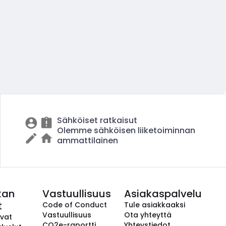
Sähköiset ratkaisut
Olemme sähköisen liiketoiminnan
ammattilainen
kan
Vastuullisuus
Asiakaspalvelu
t
Code of Conduct
Tule asiakkaaksi
Vastuullisuus
Ota yhteyttä
avat
CO2e-raportti
Yhteystiedot