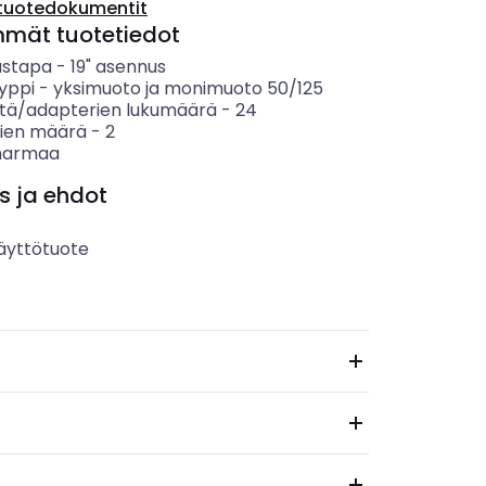
tuotedokumentit
mmät tuotetiedot
ustapa
-
19" asennus
yppi
-
yksimuoto ja monimuoto 50/125
tä/adapterien lukumäärä
-
24
vien määrä
-
2
harmaa
s ja ehdot
äyttötuote