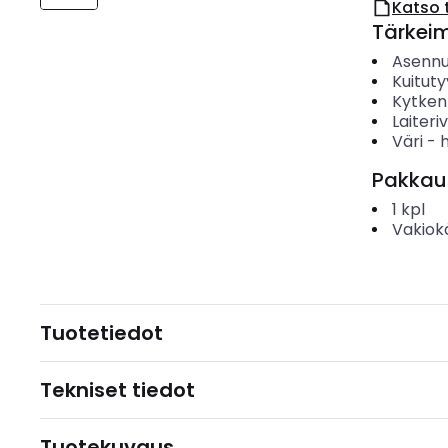
Katso 
Tärkei
Asenn
Kuituty
Kytken
Laiteri
Väri
-
Pakkau
1
kpl
Vakiok
Tuotetiedot
Tekniset tiedot
Tuotekuvaus