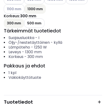
Katso käytettävissä olevat vaihtoehdot
1100 mm
1300 mm
Korkeus
:
300 mm
300 mm
500 mm
Tärkeimmät tuotetiedot
Suojausluokka
-
I
Öljy-/nestetäyttöinen
-
kyllä
Lämpöteho
-
1250
W
Leveys
-
1300
mm
Korkeus
-
300
mm
Pakkaus ja ehdot
1
kpl
Vakiokäyttötuote
Tuotetiedot