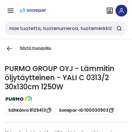
Siirry
Siirry
navigointiin
sisältöön
Haku
Näytä murupolku
PURMO GROUP OYJ - Lämmitin
öljytäytteinen - YALI C 0313/2
30x130cm 1250W
Kopioi
Kopioi
Sähkönro 8129413
Sonepar-ID 100030903