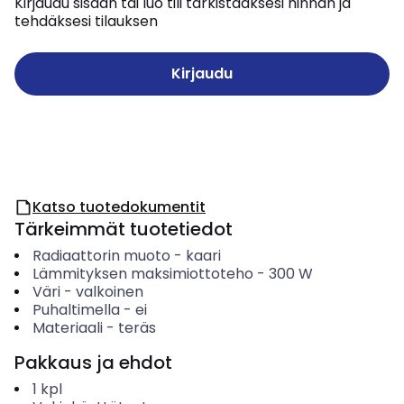
Kirjaudu sisään tai luo tili tarkistaaksesi hinnan ja
tehdäksesi tilauksen
Kirjaudu
Katso tuotedokumentit
Tärkeimmät tuotetiedot
Radiaattorin muoto
-
kaari
Lämmityksen maksimiottoteho
-
300
W
Väri
-
valkoinen
Puhaltimella
-
ei
Materiaali
-
teräs
Pakkaus ja ehdot
1
kpl