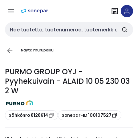
Siirry
Siirry
navigointiin
sisältöön
Haku
Näytä murupolku
PURMO GROUP OYJ -
Pyyhekuivain - ALAID 10 05 230 03
2 W
Kopioi
Kopioi
Sähkönro 8128614
Sonepar-ID 100107527