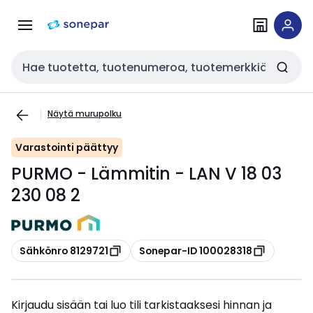
Siirry
Siirry
navigointiin
sisältöön
Haku
Näytä murupolku
Varastointi päättyy
PURMO - Lämmitin - LAN V 18 03
230 08 2
Kopioi
Kopioi
Sähkönro 8129721
Sonepar-ID 100028318
Kirjaudu sisään tai luo tili tarkistaaksesi hinnan ja