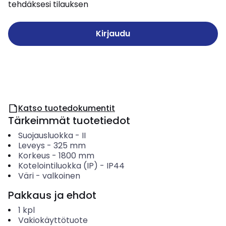
tehdäksesi tilauksen
Kirjaudu
Katso tuotedokumentit
Tärkeimmät tuotetiedot
Suojausluokka
-
II
Leveys
-
325
mm
Korkeus
-
1800
mm
Kotelointiluokka (IP)
-
IP44
Väri
-
valkoinen
Pakkaus ja ehdot
1
kpl
Vakiokäyttötuote