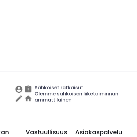
Sähköiset ratkaisut
Olemme sähköisen liiketoiminnan
ammattilainen
kan
Vastuullisuus
Asiakaspalvelu