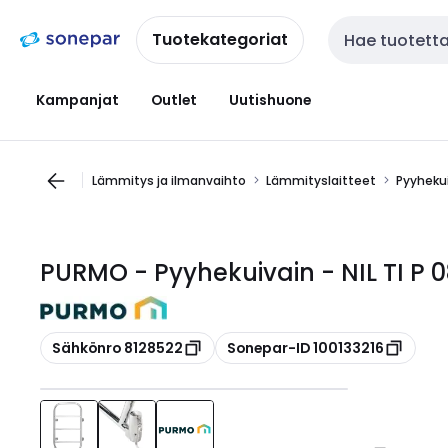
Siirry
Siirry
navigointiin
sisältöön
Tuotekategoriat
Haku
Kampanjat
Outlet
Uutishuone
Lämmitys ja ilmanvaihto
Lämmityslaitteet
Pyyheku
PURMO - Pyyhekuivain - NIL TI P 0
Kopioi
Kopioi
Sähkönro 8128522
Sonepar-ID 100133216