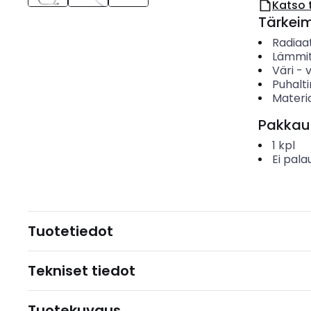
Katso 
Tärkei
Radiaa
Lämmit
Väri
-
Puhalt
Materia
Pakkau
1
kpl
Ei pala
Tuotetiedot
Tekniset tiedot
Tuotekuvaus