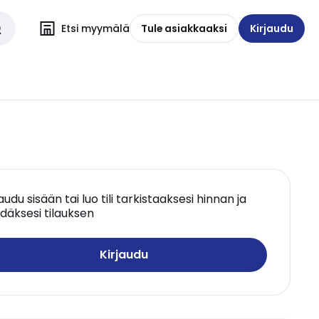
Etsi myymälä
Tule asiakkaaksi
Kirjaudu
jaudu sisään tai luo tili tarkistaaksesi hinnan ja
däksesi tilauksen
Kirjaudu