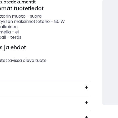
tuotedokumentit
mmät tuotetiedot
ttorin muoto
-
suora
yksen maksimiottoteho
-
80
W
valkoinen
imella
-
ei
ali
-
teräs
s ja ehdot
utettavissa oleva tuote