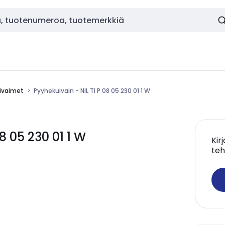
ivaimet
Pyyhekuivain - NIL TI P 08 05 230 01 1 W
8 05 230 01 1 W
Kir
teh