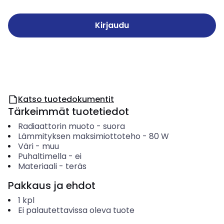
Kirjaudu
Katso tuotedokumentit
Tärkeimmät tuotetiedot
Radiaattorin muoto
-
suora
Lämmityksen maksimiottoteho
-
80
W
Väri
-
muu
Puhaltimella
-
ei
Materiaali
-
teräs
Pakkaus ja ehdot
1
kpl
Ei palautettavissa oleva tuote