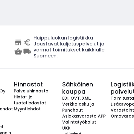
Huippuluokan logistiikka
Joustavat kuljetuspalvelut ja
varmat toimitukset kaikkialle
Suomeen.
Hinnastot
Sähköinen
Logistii
kauppa
palvelu
 Oy
Palveluhinnasto
Hinta- ja
EDI, OVT, XML,
Toimitust
tuotetiedostot
Verkkolasku ja
Lisäarvopa
aehdot
Myyntiehdot
Punchout
Varastoint
Asiakasvarasto APP
Omavaras
Valintatyökalut
ct
UKK
ynnin