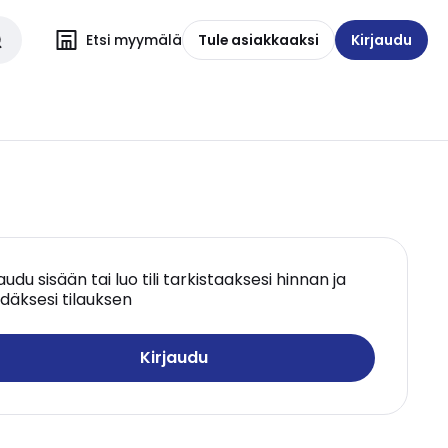
Etsi myymälä
Tule asiakkaaksi
Kirjaudu
jaudu sisään tai luo tili tarkistaaksesi hinnan ja
däksesi tilauksen
Kirjaudu