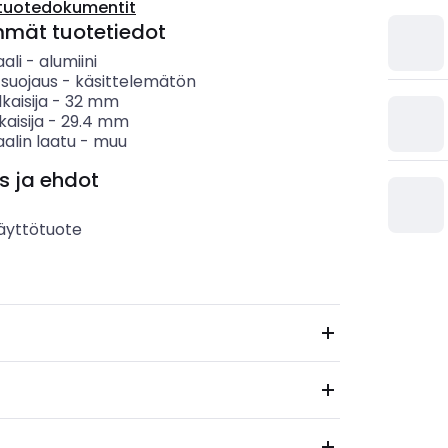
tuotedokumentit
mmät tuotetiedot
ali
-
alumiini
 suojaus
-
käsittelemätön
kaisija
-
32
mm
kaisija
-
29.4
mm
alin laatu
-
muu
s ja ehdot
äyttötuote