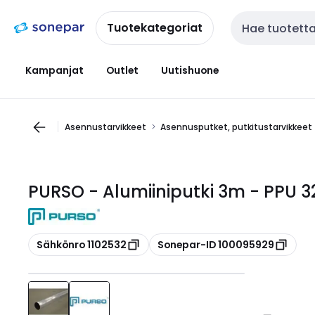
Siirry
Siirry
navigointiin
sisältöön
Tuotekategoriat
Haku
Kampanjat
Outlet
Uutishuone
Asennustarvikkeet
Asennusputket, putkitustarvikkeet
PURSO - Alumiiniputki 3m - PPU 3
Kopioi
Kopioi
Sähkönro 1102532
Sonepar-ID 100095929