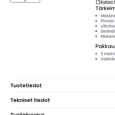
Katso 
Tärkei
Materia
Pinnan
Ulkohal
Sisähal
Materia
Pakkau
3
metri
Vakiok
Tuotetiedot
Tekniset tiedot
Tuotekuvaus