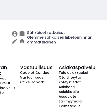
Sähköiset ratkaisut
Olemme sähköisen liiketoiminnan
ammattilainen
kan
Vastuullisuus
Asiakaspalvelu
t
Code of Conduct
Tule asiakkaaksi
Vastuullisuus
Ota yhteyttä
avat
CO2e-raportti
Yhteystiedot
lvelut
Asiakastili
ipalvelut
Asiakkaalle
to
Associate
Etsi myymälä
Toimittajalle