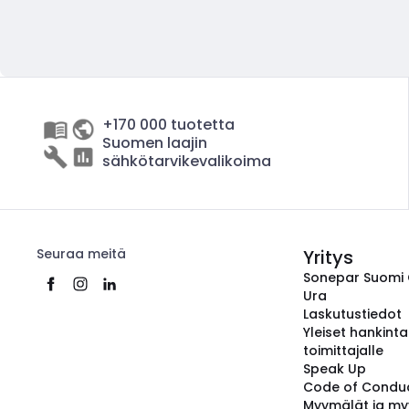
+170 000 tuotetta
Suomen laajin
sähkötarvikevalikoima
Seuraa meitä
Yritys
Sonepar Suomi
Ura
Laskutustiedot
Yleiset hankint
toimittajalle
Speak Up
Code of Condu
Myymälät ja my