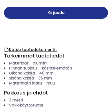
Kirjaudu
Katso tuotedokumentit
Tärkeimmät tuotetiedot
Materiaali
-
alumiini
Pinnan suojaus
-
käsittelemätön
Ulkohalkaisija
-
40
mm
Sisähalkaisija
-
36
mm
Materiaalin laatu
-
muu
Pakkaus ja ehdot
3
metri
Vakiokäyttötuote