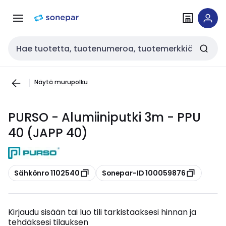
Siirry
Siirry
navigointiin
sisältöön
Haku
Näytä murupolku
PURSO - Alumiiniputki 3m - PPU
40 (JAPP 40)
Kopioi
Kopioi
Sähkönro 1102540
Sonepar-ID 100059876
Kirjaudu sisään tai luo tili tarkistaaksesi hinnan ja
tehdäksesi tilauksen