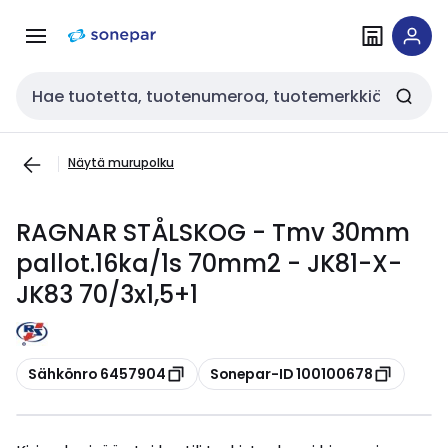
Siirry
Siirry
navigointiin
sisältöön
Haku
Näytä murupolku
RAGNAR STÅLSKOG - Tmv 30mm
pallot.16ka/1s 70mm2 - JK81-X-
JK83 70/3x1,5+1
Kopioi
Kopioi
Sähkönro 6457904
Sonepar-ID 100100678