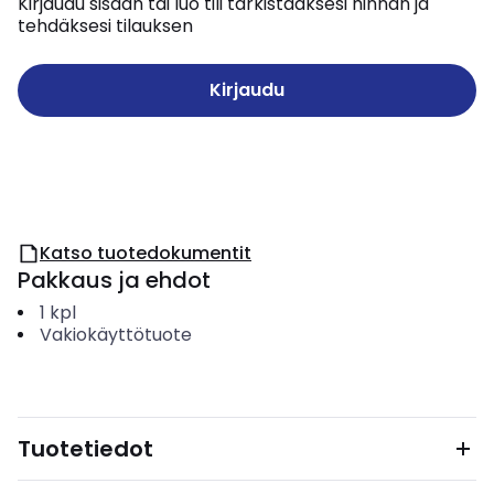
Kirjaudu sisään tai luo tili tarkistaaksesi hinnan ja
tehdäksesi tilauksen
Kirjaudu
Katso tuotedokumentit
Pakkaus ja ehdot
1
kpl
Vakiokäyttötuote
Tuotetiedot