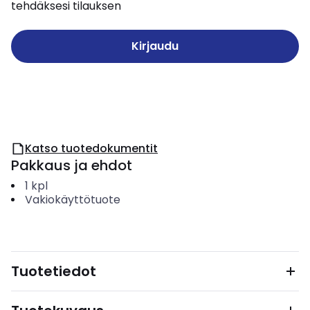
tehdäksesi tilauksen
Kirjaudu
Katso tuotedokumentit
Pakkaus ja ehdot
1
kpl
Vakiokäyttötuote
Tuotetiedot