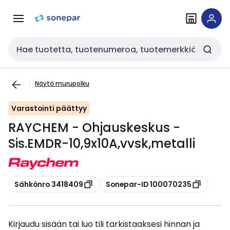
Siirry
Siirry
navigointiin
sisältöön
Haku
Näytä murupolku
Varastointi päättyy
RAYCHEM - Ohjauskeskus -
Sis.EMDR-10,9x10A,vvsk,metalli
Kopioi
Kopioi
Sähkönro 3418409
Sonepar-ID 100070235
Kirjaudu sisään tai luo tili tarkistaaksesi hinnan ja