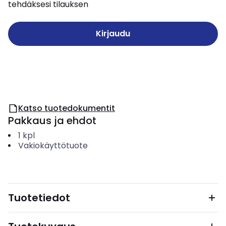
tehdäksesi tilauksen
Kirjaudu
Katso tuotedokumentit
Pakkaus ja ehdot
1
kpl
Vakiokäyttötuote
Tuotetiedot