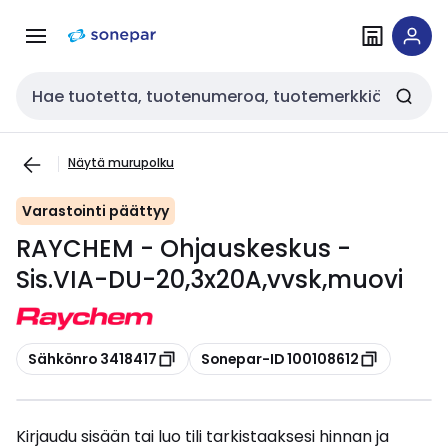
Siirry
Siirry
navigointiin
sisältöön
Haku
Näytä murupolku
Varastointi päättyy
RAYCHEM - Ohjauskeskus -
Sis.VIA-DU-20,3x20A,vvsk,muovi
Kopioi
Kopioi
Sähkönro 3418417
Sonepar-ID 100108612
Kirjaudu sisään tai luo tili tarkistaaksesi hinnan ja