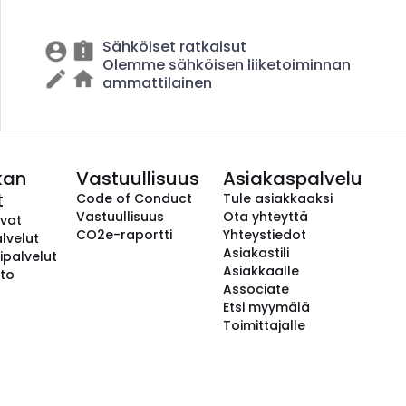
Sähköiset ratkaisut
Olemme sähköisen liiketoiminnan
ammattilainen
kan
Vastuullisuus
Asiakaspalvelu
t
Code of Conduct
Tule asiakkaaksi
Vastuullisuus
Ota yhteyttä
avat
CO2e-raportti
Yhteystiedot
lvelut
Asiakastili
ipalvelut
Asiakkaalle
to
Associate
Etsi myymälä
Toimittajalle