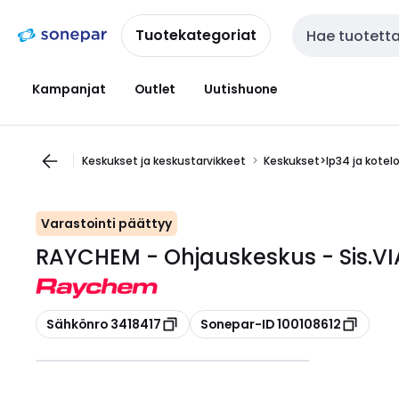
Siirry
Siirry
navigointiin
sisältöön
Tuotekategoriat
Haku
Kampanjat
Outlet
Uutishuone
Keskukset ja keskustarvikkeet
Keskukset>Ip34 ja kotel
Varastointi päättyy
RAYCHEM - Ohjauskeskus - Sis.V
Kopioi
Kopioi
Sähkönro 3418417
Sonepar-ID 100108612