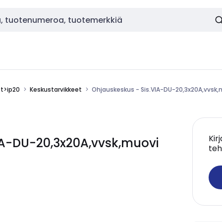
ot>ip20
Keskustarvikkeet
Ohjauskeskus - Sis.VIA-DU-20,3x20A,vvsk,
Kir
IA-DU-20,3x20A,vvsk,muovi
teh