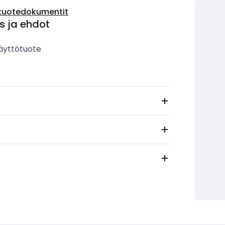
tuotedokumentit
s ja ehdot
äyttötuote