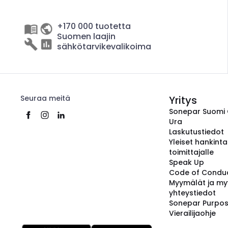
+170 000 tuotetta
Suomen laajin
sähkötarvikevalikoima
Seuraa meitä
Yritys
Sonepar Suomi
Ura
Laskutustiedot
Yleiset hankint
toimittajalle
Speak Up
Code of Condu
Myymälät ja my
yhteystiedot
Sonepar Purpo
Vierailijaohje