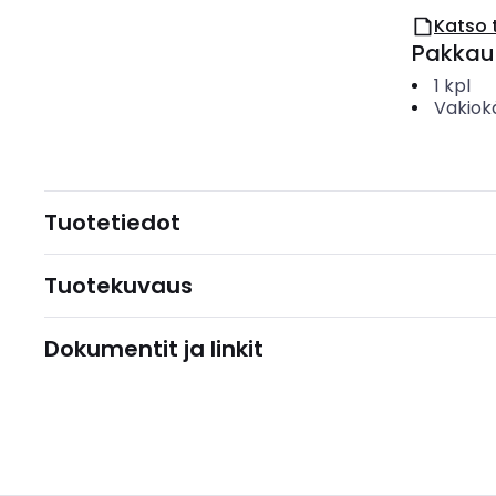
Katso 
Pakkau
1
kpl
Vakiok
Tuotetiedot
Tuotekuvaus
Dokumentit ja linkit