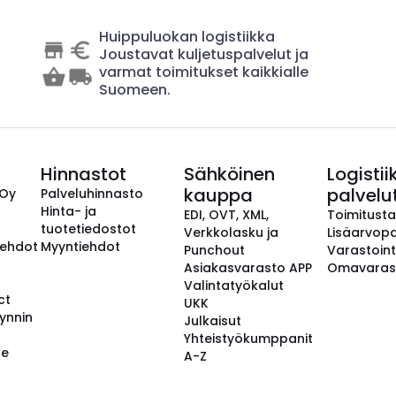
Huippuluokan logistiikka
Joustavat kuljetuspalvelut ja
varmat toimitukset kaikkialle
Suomeen.
Hinnastot
Sähköinen
Logistii
kauppa
palvelu
 Oy
Palveluhinnasto
Hinta- ja
EDI, OVT, XML,
Toimitust
tuotetiedostot
Verkkolasku ja
Lisäarvopa
aehdot
Myyntiehdot
Punchout
Varastoint
Asiakasvarasto APP
Omavaras
Valintatyökalut
ct
UKK
ynnin
Julkaisut
Yhteistyökumppanit
se
A-Z