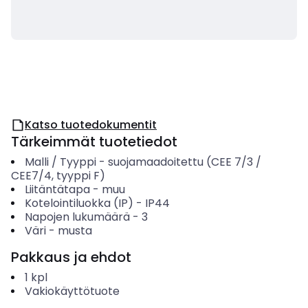
Katso tuotedokumentit
Tärkeimmät tuotetiedot
Malli / Tyyppi
-
suojamaadoitettu (CEE 7/3 /
CEE7/4, tyyppi F)
Liitäntätapa
-
muu
Kotelointiluokka (IP)
-
IP44
Napojen lukumäärä
-
3
Väri
-
musta
Pakkaus ja ehdot
1
kpl
Vakiokäyttötuote