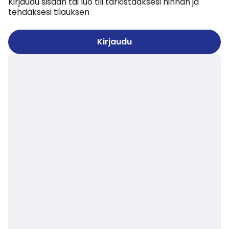
Kirjaudu sisään tai luo tili tarkistaaksesi hinnan ja
tehdäksesi tilauksen
Kirjaudu