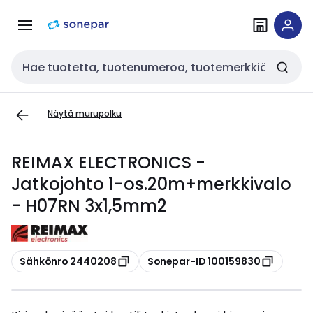
Siirry
Siirry
navigointiin
sisältöön
Haku
Näytä murupolku
REIMAX ELECTRONICS -
Jatkojohto 1-os.20m+merkkivalo
- H07RN 3x1,5mm2
Kopioi
Kopioi
Sähkönro 2440208
Sonepar-ID 100159830