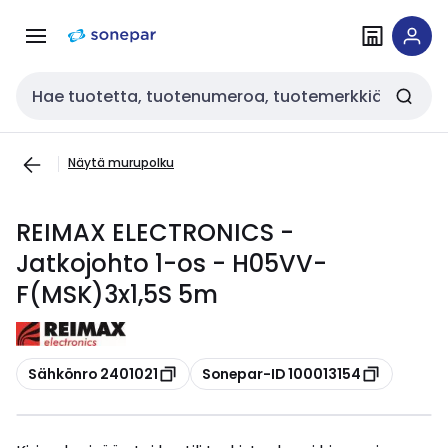
Siirry
Siirry
navigointiin
sisältöön
Haku
Näytä murupolku
REIMAX ELECTRONICS -
Jatkojohto 1-os - H05VV-
F(MSK)3x1,5S 5m
Kopioi
Kopioi
Sähkönro 2401021
Sonepar-ID 100013154