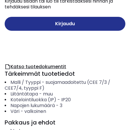
Kirjaudu sisään tai luo tili tarkistaaksesi hinnan ja
tehdäksesi tilauksen
Kirjaudu
Katso tuotedokumentit
Tärkeimmät tuotetiedot
Malli / Tyyppi
-
suojamaadoitettu (CEE 7/3 /
CEE7/4, tyyppi F)
Liitäntätapa
-
muu
Kotelointiluokka (IP)
-
IP20
Napojen lukumäärä
-
3
Väri
-
valkoinen
Pakkaus ja ehdot