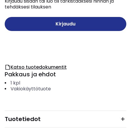
Kirjaudu sisään tai luo tili tarkistaaksesi hinnan ja
tehdäksesi tilauksen
Kirjaudu
Katso tuotedokumentit
Pakkaus ja ehdot
1
kpl
Vakiokäyttötuote
Tuotetiedot