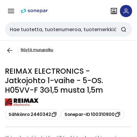
Siirry
Siirry
navigointiin
sisältöön
Haku
Näytä murupolku
REIMAX ELECTRONICS -
Jatkojohto 1-vaihe - 5-OS.
H05VV-F 3G1,5 musta 1,5m
Kopioi
Kopioi
Sähkönro 2440342
Sonepar-ID 100310900