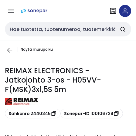
Siirry
Siirry
navigointiin
sisältöön
Haku
Näytä murupolku
REIMAX ELECTRONICS -
Jatkojohto 3-os - H05VV-
F(MSK)3x1,5S 5m
Kopioi
Kopioi
Sähkönro 2440345
Sonepar-ID 100106728