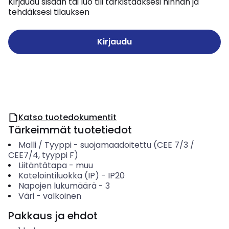
Kirjaudu sisään tai luo tili tarkistaaksesi hinnan ja
tehdäksesi tilauksen
Kirjaudu
Katso tuotedokumentit
Tärkeimmät tuotetiedot
Malli / Tyyppi
-
suojamaadoitettu (CEE 7/3 /
CEE7/4, tyyppi F)
Liitäntätapa
-
muu
Kotelointiluokka (IP)
-
IP20
Napojen lukumäärä
-
3
Väri
-
valkoinen
Pakkaus ja ehdot