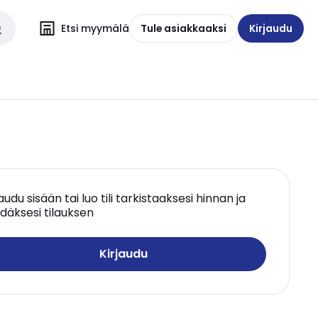
Etsi myymälä
Tule asiakkaaksi
Kirjaudu
jaudu sisään tai luo tili tarkistaaksesi hinnan ja
däksesi tilauksen
Kirjaudu