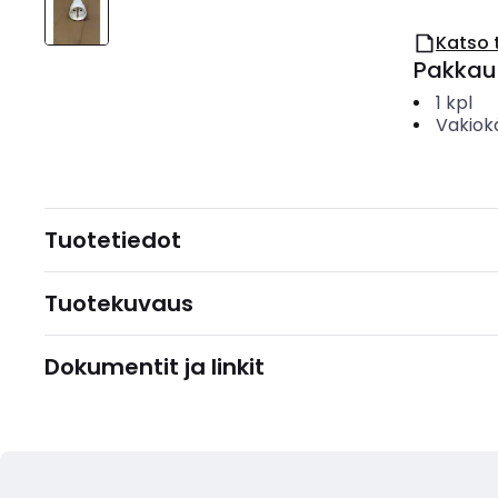
Katso 
Pakkau
1
kpl
Vakiok
Tuotetiedot
Tuotekuvaus
Dokumentit ja linkit