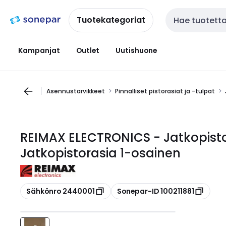
Siirry
Siirry
navigointiin
sisältöön
Tuotekategoriat
Haku
Kampanjat
Outlet
Uutishuone
Asennustarvikkeet
Pinnalliset pistorasiat ja -tulpat
REIMAX ELECTRONICS - Jatkopistor
Jatkopistorasia 1-osainen
Kopioi
Kopioi
Sähkönro 2440001
Sonepar-ID 100211881