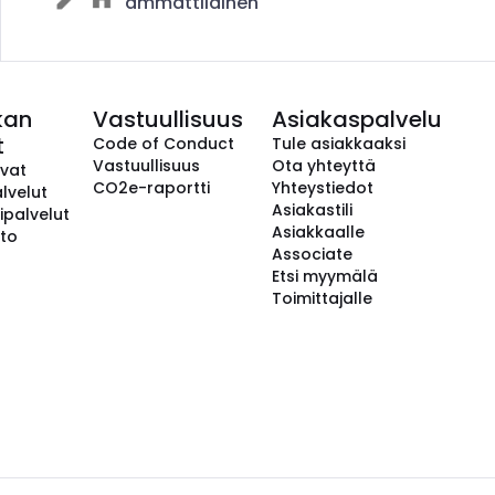
ammattilainen
kan
Vastuullisuus
Asiakaspalvelu
t
Code of Conduct
Tule asiakkaaksi
Vastuullisuus
Ota yhteyttä
avat
CO2e-raportti
Yhteystiedot
lvelut
Asiakastili
ipalvelut
Asiakkaalle
to
Associate
Etsi myymälä
Toimittajalle