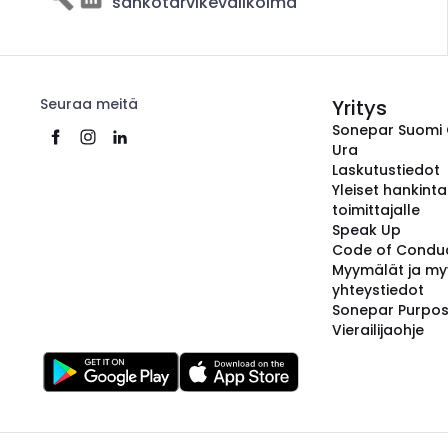
sähkötarvikevalikoima
Seuraa meitä
Yritys
Sonepar Suomi
Ura
Laskutustiedot
Yleiset hankint
toimittajalle
Speak Up
Code of Condu
Myymälät ja my
yhteystiedot
Sonepar Purpo
Vierailijaohje