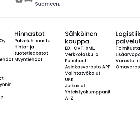
Suomeen.
Hinnastot
Sähköinen
Logistii
kauppa
palvelu
 Oy
Palveluhinnasto
Hinta- ja
EDI, OVT, XML,
Toimitust
tuotetiedostot
Verkkolasku ja
Lisäarvopa
aehdot
Myyntiehdot
Punchout
Varastoint
Asiakasvarasto APP
Omavaras
Valintatyökalut
ct
UKK
ynnin
Julkaisut
Yhteistyökumppanit
se
A-Z