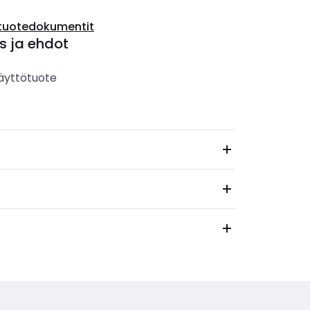
tuotedokumentit
s ja ehdot
äyttötuote