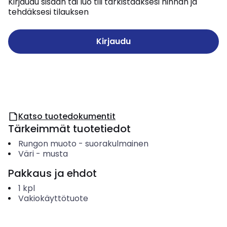
Kirjaudu sisään tai luo tili tarkistaaksesi hinnan ja
tehdäksesi tilauksen
Kirjaudu
Katso tuotedokumentit
Tärkeimmät tuotetiedot
Rungon muoto
-
suorakulmainen
Väri
-
musta
Pakkaus ja ehdot
1
kpl
Vakiokäyttötuote