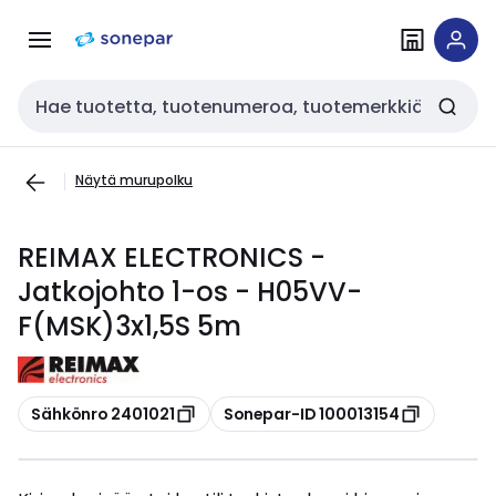
Siirry
Siirry
navigointiin
sisältöön
Haku
Näytä murupolku
REIMAX ELECTRONICS -
Jatkojohto 1-os - H05VV-
F(MSK)3x1,5S 5m
Kopioi
Kopioi
Sähkönro 2401021
Sonepar-ID 100013154