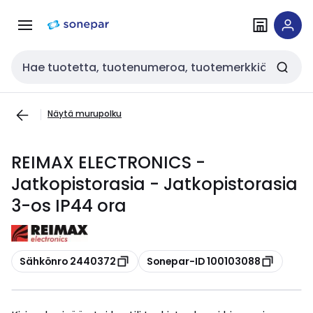
Siirry
Siirry
navigointiin
sisältöön
Haku
Näytä murupolku
REIMAX ELECTRONICS -
Jatkopistorasia - Jatkopistorasia
3-os IP44 ora
Kopioi
Kopioi
Sähkönro 2440372
Sonepar-ID 100103088