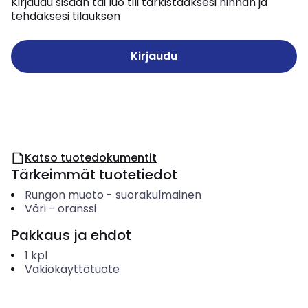
Kirjaudu sisään tai luo tili tarkistaaksesi hinnan ja
tehdäksesi tilauksen
Kirjaudu
Katso tuotedokumentit
Tärkeimmät tuotetiedot
Rungon muoto
-
suorakulmainen
Väri
-
oranssi
Pakkaus ja ehdot
1
kpl
Vakiokäyttötuote