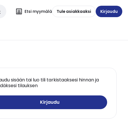
Etsi myymälä
Tule asiakkaaksi
Kirjaudu
jaudu sisään tai luo tili tarkistaaksesi hinnan ja
däksesi tilauksen
Kirjaudu