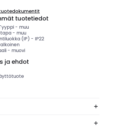
tuotedokumentit
mmät tuotetiedot
 Tyyppi
-
muu
ätapa
-
muu
ntiluokka (IP)
-
IP22
valkoinen
ali
-
muovi
s ja ehdot
äyttötuote