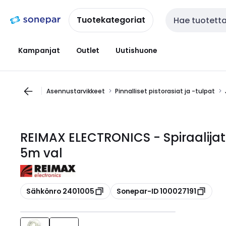
Siirry
Siirry
navigointiin
sisältöön
Tuotekategoriat
Haku
Kampanjat
Outlet
Uutishuone
Asennustarvikkeet
Pinnalliset pistorasiat ja -tulpat
REIMAX ELECTRONICS - Spiraalijat
5m val
Kopioi
Kopioi
Sähkönro 2401005
Sonepar-ID 100027191