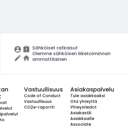
Sähköiset ratkaisut
Olemme sähköisen liiketoiminnan
ammattilainen
kan
Vastuullisuus
Asiakaspalvelu
t
Code of Conduct
Tule asiakkaaksi
Vastuullisuus
Ota yhteyttä
avat
CO2e-raportti
Yhteystiedot
lvelut
Asiakastili
ipalvelut
Asiakkaalle
to
Associate