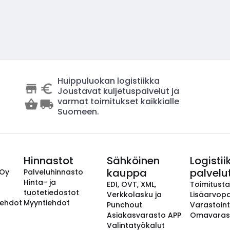
Huippuluokan logistiikka
Joustavat kuljetuspalvelut ja
varmat toimitukset kaikkialle
Suomeen.
Hinnastot
Sähköinen
Logistii
kauppa
palvelu
 Oy
Palveluhinnasto
Hinta- ja
EDI, OVT, XML,
Toimitust
tuotetiedostot
Verkkolasku ja
Lisäarvopa
aehdot
Myyntiehdot
Punchout
Varastoint
Asiakasvarasto APP
Omavaras
Valintatyökalut