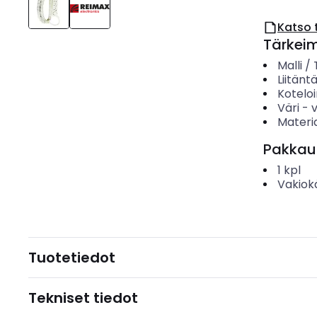
Katso 
Tärkei
Malli /
Liitänt
Koteloi
Väri
-
Materia
Pakkau
1
kpl
Vakiok
Tuotetiedot
Tekniset tiedot