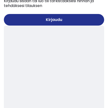
Kirjaudu sisään tai luo tili tarkistaaksesi hinnan ja
tehdäksesi tilauksen
Kirjaudu