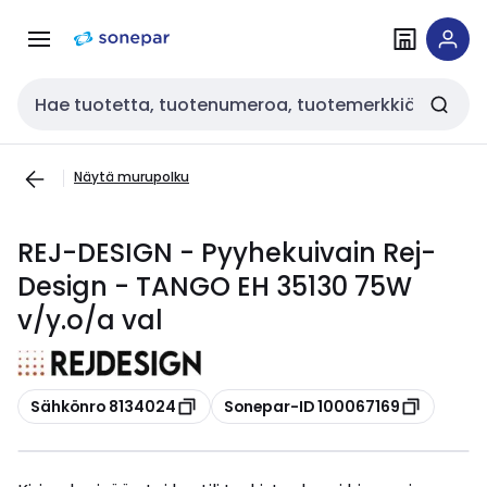
Siirry
Siirry
navigointiin
sisältöön
Haku
Näytä murupolku
REJ-DESIGN - Pyyhekuivain Rej-
Design - TANGO EH 35130 75W
v/y.o/a val
Kopioi
Kopioi
Sähkönro 8134024
Sonepar-ID 100067169