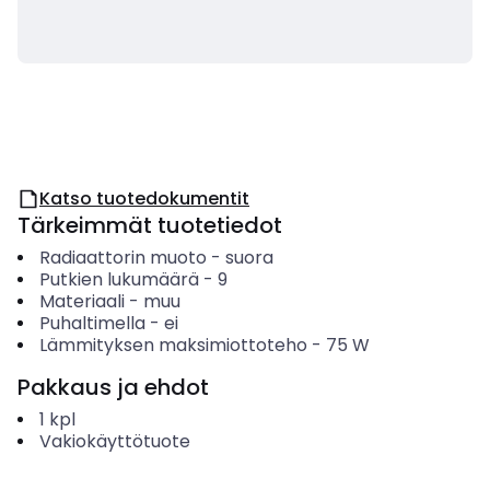
Katso tuotedokumentit
Tärkeimmät tuotetiedot
Radiaattorin muoto
-
suora
Putkien lukumäärä
-
9
Materiaali
-
muu
Puhaltimella
-
ei
Lämmityksen maksimiottoteho
-
75
W
Pakkaus ja ehdot
1
kpl
Vakiokäyttötuote