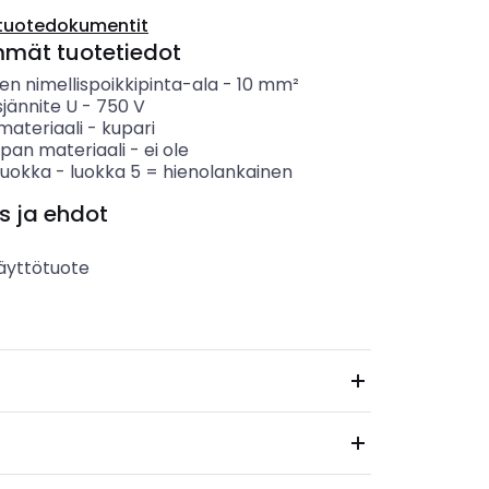
tuotedokumentit
mmät tuotetiedot
n nimellispoikkipinta-ala
-
10
mm²
sjännite U
-
750
V
materiaali
-
kupari
ipan materiaali
-
ei ole
luokka
-
luokka 5 = hienolankainen
s ja ehdot
äyttötuote