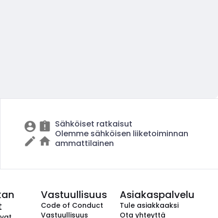
Sähköiset ratkaisut
Olemme sähköisen liiketoiminnan
ammattilainen
kan
Vastuullisuus
Asiakaspalvelu
t
Code of Conduct
Tule asiakkaaksi
Vastuullisuus
Ota yhteyttä
avat