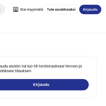
Etsi myymälä
Tule asiakkaaksi
Kirjaudu
jaudu sisään tai luo tili tarkistaaksesi hinnan ja
däksesi tilauksen
Kirjaudu