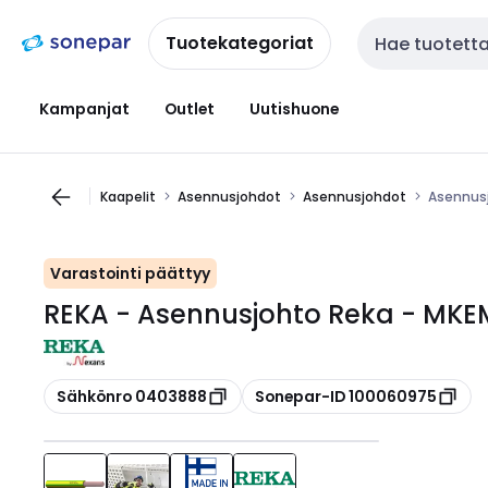
Siirry
Siirry
navigointiin
sisältöön
Tuotekategoriat
Haku
Kampanjat
Outlet
Uutishuone
Kaapelit
Asennusjohdot
Asennusjohdot
Asennusj
Varastointi päättyy
REKA - Asennusjohto Reka - MKEM
Kopioi
Kopioi
Sähkönro 0403888
Sonepar-ID 100060975