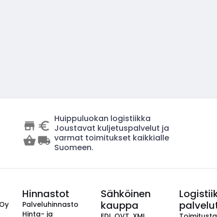
Huippuluokan logistiikka
Joustavat kuljetuspalvelut ja
varmat toimitukset kaikkialle
Suomeen.
Hinnastot
Sähköinen
Logistii
kauppa
palvelu
 Oy
Palveluhinnasto
Hinta- ja
EDI, OVT, XML,
Toimitust