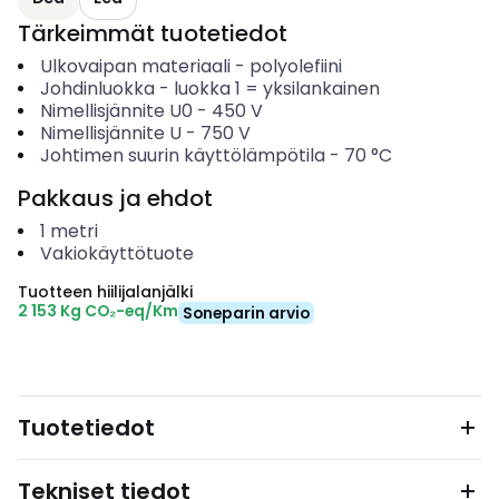
Tärkeimmät tuotetiedot
Ulkovaipan materiaali
-
polyolefiini
Johdinluokka
-
luokka 1 = yksilankainen
Nimellisjännite U0
-
450
V
Nimellisjännite U
-
750
V
Johtimen suurin käyttölämpötila
-
70
°C
Pakkaus ja ehdot
1
metri
Vakiokäyttötuote
Tuotteen hiilijalanjälki
2 153 Kg CO₂-eq/Km
Soneparin arvio
Tuotetiedot
Tekniset tiedot