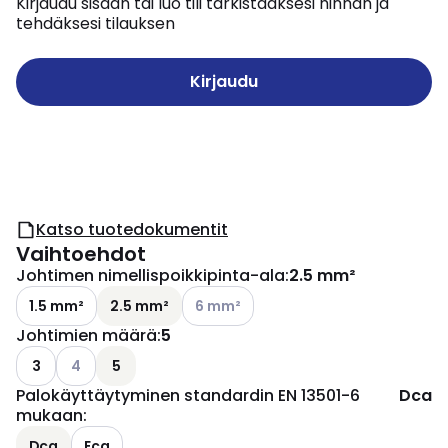
Kirjaudu sisään tai luo tili tarkistaaksesi hinnan ja
tehdäksesi tilauksen
Kirjaudu
Katso tuotedokumentit
Vaihtoehdot
Johtimen nimellispoikkipinta-ala
:
2.5 mm²
Katso käytettävissä olevat vaihtoehd
1.5 mm²
2.5 mm²
6 mm²
Johtimien määrä
:
5
Katso käytettävissä olevat vaihtoehdot
3
4
5
Palokäyttäytyminen standardin EN 13501-6
Dca
mukaan
:
Dca
Eca