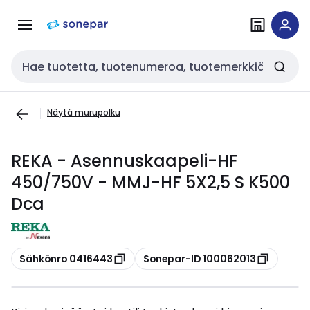
Siirry
Siirry
navigointiin
sisältöön
Haku
Näytä murupolku
REKA - Asennuskaapeli-HF
450/750V - MMJ-HF 5X2,5 S K500
Dca
Kopioi
Kopioi
Sähkönro 0416443
Sonepar-ID 100062013