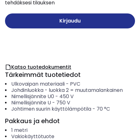
tehdäksesi tilauksen
Kirjaudu
Katso tuotedokumentit
Tärkeimmät tuotetiedot
Ulkovaipan materiaali
-
PVC
Johdinluokka
-
luokka 2 = muutamalankainen
Nimellisjännite U0
-
450
V
Nimellisjännite U
-
750
V
Johtimen suurin käyttölämpötila
-
70
°C
Pakkaus ja ehdot
1
metri
Vakiokäyttötuote