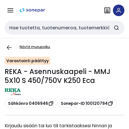
Siirry
Siirry
navigointiin
sisältöön
Haku
Näytä murupolku
Varastointi päättyy
REKA - Asennuskaapeli - MMJ
5X10 S 450/750V K250 Eca
Kopioi
Kopioi
Sähkönro 0406946
Sonepar-ID 100120794
Kirjaudu sisään tai luo tili tarkistaaksesi hinnan ja