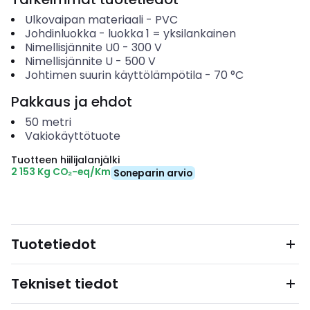
Ulkovaipan materiaali
-
PVC
Johdinluokka
-
luokka 1 = yksilankainen
Nimellisjännite U0
-
300
V
Nimellisjännite U
-
500
V
Johtimen suurin käyttölämpötila
-
70
°C
Pakkaus ja ehdot
50
metri
Vakiokäyttötuote
Tuotteen hiilijalanjälki
2 153 Kg CO₂-eq/Km
Soneparin arvio
Tuotetiedot
Tekniset tiedot