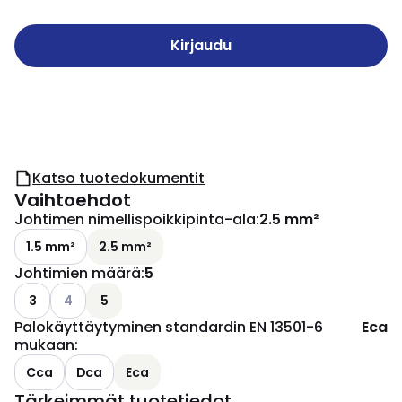
Kirjaudu
Katso tuotedokumentit
Vaihtoehdot
Johtimen nimellispoikkipinta-ala
:
2.5 mm²
1.5 mm²
2.5 mm²
Johtimien määrä
:
5
Katso käytettävissä olevat vaihtoehdot
3
4
5
Palokäyttäytyminen standardin EN 13501-6
Eca
mukaan
:
Cca
Dca
Eca
Tärkeimmät tuotetiedot