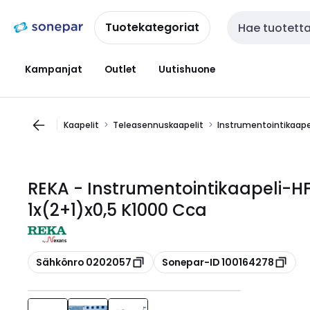
Siirry
Siirry
navigointiin
sisältöön
Tuotekategoriat
Haku
Kampanjat
Outlet
Uutishuone
Kaapelit
Teleasennuskaapelit
Instrumentointikaape
REKA - Instrumentointikaapeli-H
1x(2+1)x0,5 K1000 Cca
Kopioi
Kopioi
Sähkönro 0202057
Sonepar-ID 100164278