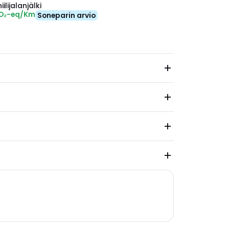
ilijalanjälki
CO₂-eq/Km
Soneparin arvio