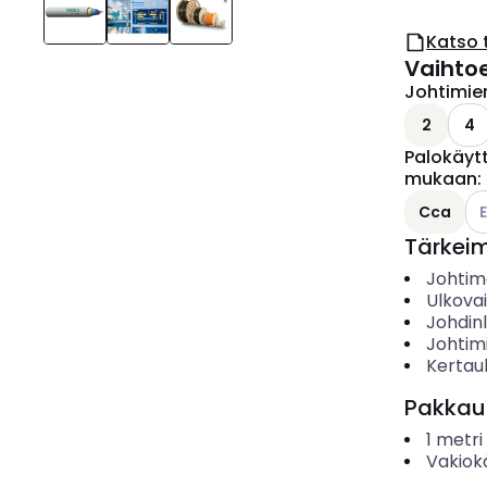
Katso 
Vaihto
Johtimie
2
4
Palokäyt
mukaan
:
Ka
Cca
Tärkei
Johtime
Ulkova
Johdin
Johtim
Kertau
Pakkau
1
metri
Vakiok