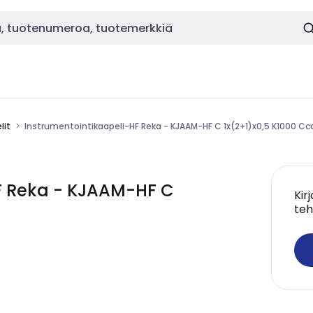
lit
Instrumentointikaapeli-HF Reka - KJAAM-HF C 1x(2+1)x0,5 K1000 Cc
F Reka - KJAAM-HF C
Kir
teh