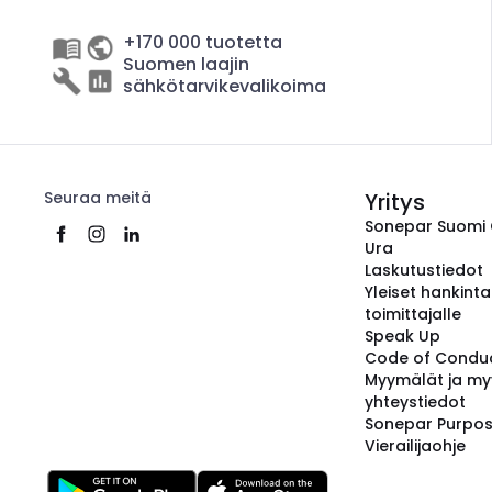
+170 000 tuotetta
Suomen laajin
sähkötarvikevalikoima
Seuraa meitä
Yritys
Sonepar Suomi
Ura
Laskutustiedot
Yleiset hankint
toimittajalle
Speak Up
Code of Condu
Myymälät ja my
yhteystiedot
Sonepar Purpo
Vierailijaohje