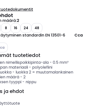
tuotedokumentit
ehdot
n määrä
:
2
8
16
24
48
täytyminen standardin EN 13501-6
Cca
tso käytettävissä olevat vaihtoehdot
Eca
mmät tuotetiedot
n nimellispoikkipinta-ala
-
0.5
mm²
ipan materiaali
-
polyolefiini
luokka
-
luokka 2 = muutamalankainen
ien määrä
-
2
ksen tyyppi
-
nippu
s ja ehdot
äyttötuote