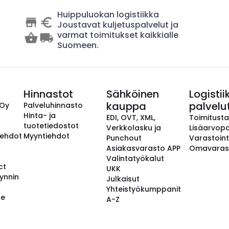
Huippuluokan logistiikka
Joustavat kuljetuspalvelut ja
varmat toimitukset kaikkialle
Suomeen.
Hinnastot
Sähköinen
Logistii
kauppa
palvelu
 Oy
Palveluhinnasto
Hinta- ja
EDI, OVT, XML,
Toimitust
tuotetiedostot
Verkkolasku ja
Lisäarvopa
aehdot
Myyntiehdot
Punchout
Varastoint
Asiakasvarasto APP
Omavaras
Valintatyökalut
ct
UKK
ynnin
Julkaisut
Yhteistyökumppanit
se
A-Z