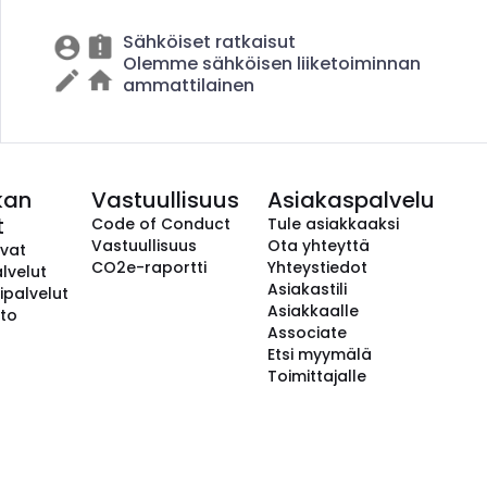
Sähköiset ratkaisut
Olemme sähköisen liiketoiminnan
ammattilainen
kan
Vastuullisuus
Asiakaspalvelu
t
Code of Conduct
Tule asiakkaaksi
Vastuullisuus
Ota yhteyttä
avat
CO2e-raportti
Yhteystiedot
lvelut
Asiakastili
ipalvelut
Asiakkaalle
to
Associate
Etsi myymälä
Toimittajalle