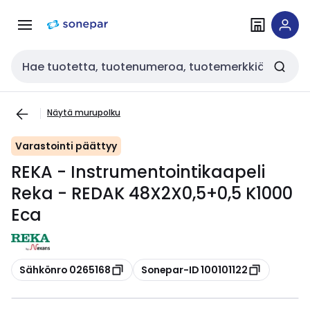
Siirry
Siirry
navigointiin
sisältöön
Haku
Näytä murupolku
Varastointi päättyy
REKA - Instrumentointikaapeli
Reka - REDAK 48X2X0,5+0,5 K1000
Eca
Kopioi
Kopioi
Sähkönro 0265168
Sonepar-ID 100101122