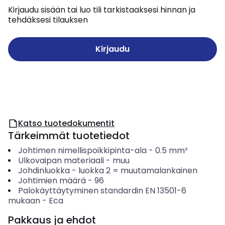
Kirjaudu sisään tai luo tili tarkistaaksesi hinnan ja
tehdäksesi tilauksen
Kirjaudu
Katso tuotedokumentit
Tärkeimmät tuotetiedot
Johtimen nimellispoikkipinta-ala
-
0.5
mm²
Ulkovaipan materiaali
-
muu
Johdinluokka
-
luokka 2 = muutamalankainen
Johtimien määrä
-
96
Palokäyttäytyminen standardin EN 13501-6
mukaan
-
Eca
Pakkaus ja ehdot