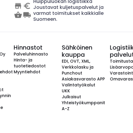
Huippuluokan logistiikka
Joustavat kuljetuspalvelut ja
varmat toimitukset kaikkialle
Suomeen.
Hinnastot
Sähköinen
Logistii
kauppa
palvelu
 Oy
Palveluhinnasto
Hinta- ja
EDI, OVT, XML,
Toimitust
tuotetiedostot
Verkkolasku ja
Lisäarvopa
aehdot
Myyntiehdot
Punchout
Varastoint
Asiakasvarasto APP
Omavaras
Valintatyökalut
ct
UKK
ynnin
Julkaisut
Yhteistyökumppanit
se
A-Z