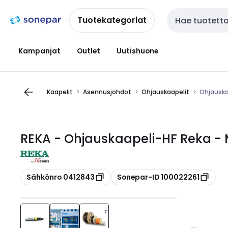
Siirry
Siirry
navigointiin
sisältöön
Tuotekategoriat
Haku
Kampanjat
Outlet
Uutishuone
Kaapelit
Asennusjohdot
Ohjauskaapelit
Ohjauska
REKA - Ohjauskaapeli-HF Reka - 
Kopioi
Kopioi
Sähkönro 0412843
Sonepar-ID 100022261