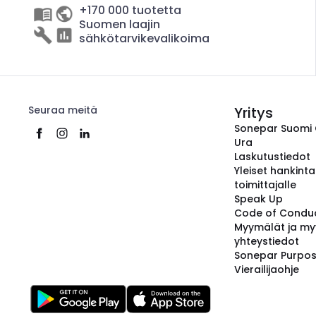
+170 000 tuotetta
Suomen laajin
sähkötarvikevalikoima
Seuraa meitä
Yritys
Sonepar Suomi
Ura
Laskutustiedot
Yleiset hankint
toimittajalle
Speak Up
Code of Condu
Myymälät ja my
yhteystiedot
Sonepar Purpo
Vierailijaohje