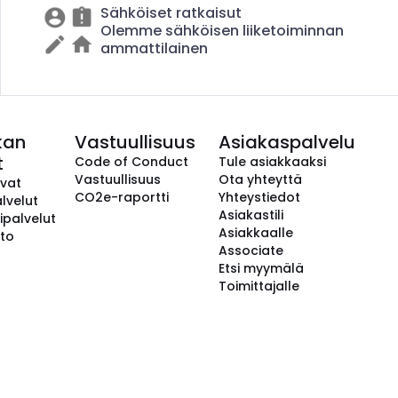
Sähköiset ratkaisut
Olemme sähköisen liiketoiminnan
ammattilainen
kan
Vastuullisuus
Asiakaspalvelu
t
Code of Conduct
Tule asiakkaaksi
Vastuullisuus
Ota yhteyttä
avat
CO2e-raportti
Yhteystiedot
lvelut
Asiakastili
ipalvelut
Asiakkaalle
to
Associate
Etsi myymälä
Toimittajalle