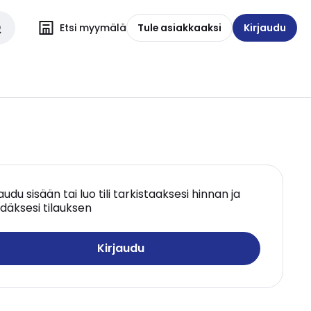
Etsi myymälä
Tule asiakkaaksi
Kirjaudu
jaudu sisään tai luo tili tarkistaaksesi hinnan ja
däksesi tilauksen
Kirjaudu