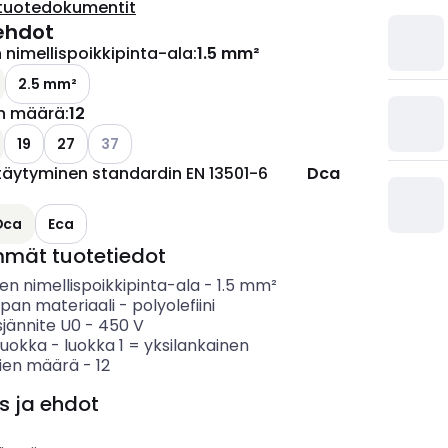
tuotedokumentit
ehdot
nimellispoikkipinta-ala
:
1.5 mm²
2.5 mm²
n määrä
:
12
Katso käytettävissä olevat vaihtoehdot
19
27
37
täytyminen standardin EN 13501-6
Dca
Dca
Eca
mmät tuotetiedot
n nimellispoikkipinta-ala
-
1.5
mm²
ipan materiaali
-
polyolefiini
sjännite U0
-
450
V
luokka
-
luokka 1 = yksilankainen
ien määrä
-
12
s ja ehdot