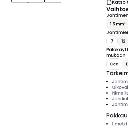
Katso 
Vaihto
Johtimen 
1.5 mm²
Johtimie
7
12
Palokäyt
mukaan
:
Cca
Tärkei
Johtime
Ulkova
Nimelli
Johdin
Johtim
Pakkau
1
metri