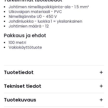
Johtimen nimellispoikkipinta-ala
-
1.5
mm²
Ulkovaipan materiaali
-
PVC
Nimellisjännite U0
-
450
V
Johdinluokka
-
luokka 1 = yksilankainen
Johtimien määrä
-
12
Pakkaus ja ehdot
100
metri
Vakiokäyttötuote
Tuotetiedot
Tekniset tiedot
Tuotekuvaus