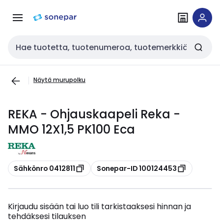
Siirry
Siirry
navigointiin
sisältöön
Haku
Näytä murupolku
REKA - Ohjauskaapeli Reka -
MMO 12X1,5 PK100 Eca
Kopioi
Kopioi
Sähkönro 0412811
Sonepar-ID 100124453
Kirjaudu sisään tai luo tili tarkistaaksesi hinnan ja
tehdäksesi tilauksen