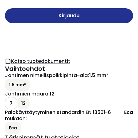
Kirjaudu
Katso tuotedokumentit
Vaihtoehdot
Johtimen nimellispoikkipinta-ala
:
1.5 mm²
1.5 mm²
Johtimien määrä
:
12
7
12
Palokäyttäytyminen standardin EN 13501-6
Eca
mukaan
:
Eca
Tärkeimmät tuotetiedot