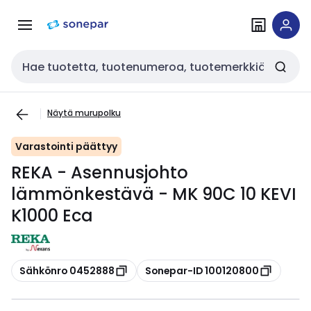
Siirry
Siirry
navigointiin
sisältöön
Haku
Näytä murupolku
Varastointi päättyy
REKA - Asennusjohto
lämmönkestävä - MK 90C 10 KEVI
K1000 Eca
Kopioi
Kopioi
Sähkönro 0452888
Sonepar-ID 100120800