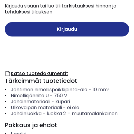
Kirjaudu sisään tai luo tili tarkistaaksesi hinnan ja
tehdäksesi tilauksen
Kirjaudu
Katso tuotedokumentit
Tärkeimmät tuotetiedot
Johtimen nimellispoikkipinta-ala
-
10
mm²
Nimellisjännite U
-
750
V
Johdinmateriaali
-
kupari
Ulkovaipan materiaali
-
ei ole
Johdinluokka
-
luokka 2 = muutamalankainen
Pakkaus ja ehdot
1
metri