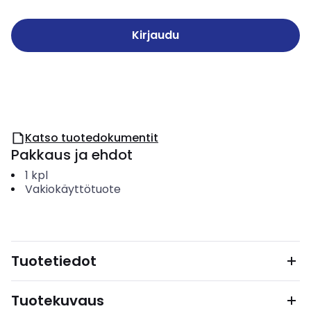
Kirjaudu
Katso tuotedokumentit
Pakkaus ja ehdot
1
kpl
Vakiokäyttötuote
Tuotetiedot
Tuotekuvaus