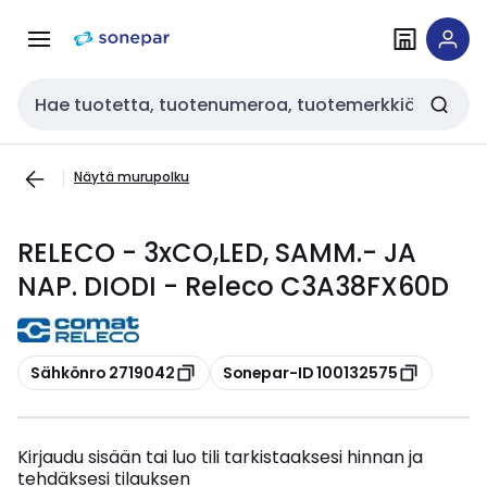
Siirry
Siirry
navigointiin
sisältöön
Haku
Näytä murupolku
RELECO - 3xCO,LED, SAMM.- JA
NAP. DIODI - Releco C3A38FX60D
Kopioi
Kopioi
Sähkönro 2719042
Sonepar-ID 100132575
Kirjaudu sisään tai luo tili tarkistaaksesi hinnan ja
tehdäksesi tilauksen