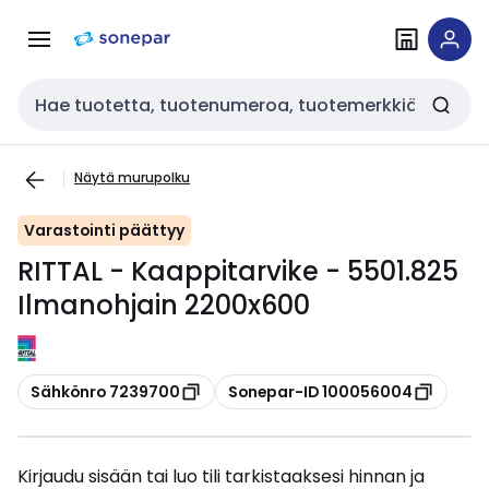
Siirry
Siirry
navigointiin
sisältöön
Haku
Näytä murupolku
Varastointi päättyy
RITTAL - Kaappitarvike - 5501.825
Ilmanohjain 2200x600
Kopioi
Kopioi
Sähkönro 7239700
Sonepar-ID 100056004
Kirjaudu sisään tai luo tili tarkistaaksesi hinnan ja