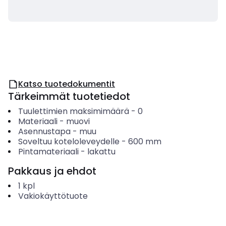
Katso tuotedokumentit
Tärkeimmät tuotetiedot
Tuulettimien maksimimäärä
-
0
Materiaali
-
muovi
Asennustapa
-
muu
Soveltuu koteloleveydelle
-
600
mm
Pintamateriaali
-
lakattu
Pakkaus ja ehdot
1
kpl
Vakiokäyttötuote