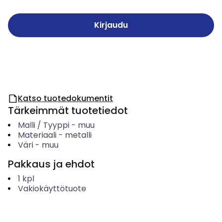
Kirjaudu
Katso tuotedokumentit
Tärkeimmät tuotetiedot
Malli / Tyyppi
-
muu
Materiaali
-
metalli
Väri
-
muu
Pakkaus ja ehdot
1
kpl
Vakiokäyttötuote