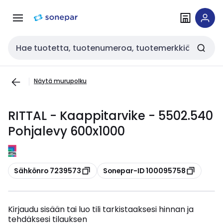
Siirry
Siirry
navigointiin
sisältöön
Haku
Näytä murupolku
RITTAL - Kaappitarvike - 5502.540
Pohjalevy 600x1000
Kopioi
Kopioi
Sähkönro 7239573
Sonepar-ID 100095758
Kirjaudu sisään tai luo tili tarkistaaksesi hinnan ja
tehdäksesi tilauksen