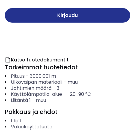
Kirjaudu
Katso tuotedokumentit
Tärkeimmät tuotetiedot
Pituus
-
3000.001
m
Ulkovaipan materiaali
-
muu
Johtimien määrä
-
3
Käyttölämpötila-alue
-
-20...90
°C
Liitäntä 1
-
muu
Pakkaus ja ehdot
1
kpl
Vakiokäyttötuote