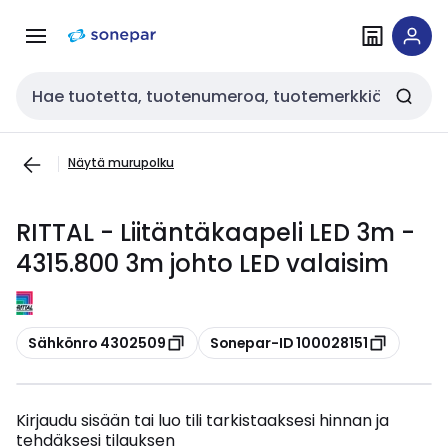
Siirry
Siirry
navigointiin
sisältöön
Haku
Näytä murupolku
RITTAL - Liitäntäkaapeli LED 3m -
4315.800 3m johto LED valaisim
Kopioi
Kopioi
Sähkönro 4302509
Sonepar-ID 100028151
Kirjaudu sisään tai luo tili tarkistaaksesi hinnan ja
tehdäksesi tilauksen