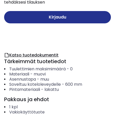
tehdäksesi tilauksen
Kirjaudu
Katso tuotedokumentit
Tärkeimmät tuotetiedot
Tuulettimien maksimimäärä
-
0
Materiaali
-
muovi
Asennustapa
-
muu
Soveltuu koteloleveydelle
-
600
mm
Pintamateriaali
-
lakattu
Pakkaus ja ehdot
1
kpl
Vakiokäyttötuote