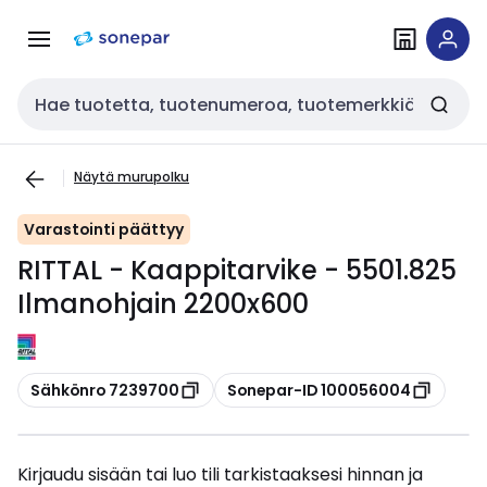
Siirry
Siirry
navigointiin
sisältöön
Haku
Näytä murupolku
Varastointi päättyy
RITTAL - Kaappitarvike - 5501.825
Ilmanohjain 2200x600
Kopioi
Kopioi
Sähkönro 7239700
Sonepar-ID 100056004
Kirjaudu sisään tai luo tili tarkistaaksesi hinnan ja