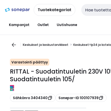
Siirry
Siirry
navigointiin
sisältöön
Tuotekategoriat
Haku
Kampanjat
Outlet
Uutishuone
Keskukset ja keskustarvikkeet
Keskukset>Ip34 ja kotel
Varastointi päättyy
RITTAL - Suodatintuuletin 230V 10
Suodatintuuletin 105/
Kopioi
Kopioi
Sähkönro 3404340
Sonepar-ID 100107939