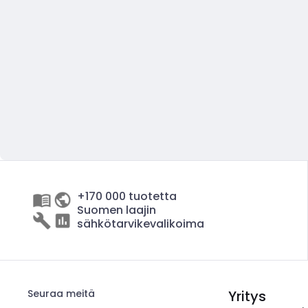
+170 000 tuotetta
Suomen laajin
sähkötarvikevalikoima
Seuraa meitä
Yritys