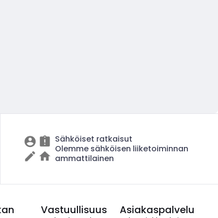
Sähköiset ratkaisut
Olemme sähköisen liiketoiminnan
ammattilainen
kan
Vastuullisuus
Asiakaspalvelu