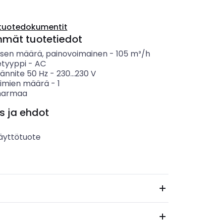
tuotedokumentit
mmät tuotetiedot
ksen määrä, painovoimainen
-
105
m³/h
etyyppi
-
AC
jännite 50 Hz
-
230...230
V
timien määrä
-
1
harmaa
s ja ehdot
äyttötuote