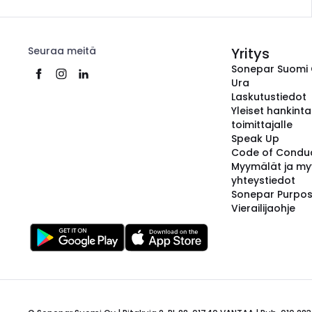
Seuraa meitä
Yritys
Sonepar Suomi
Ura
Laskutustiedot
Yleiset hankint
toimittajalle
Speak Up
Code of Condu
Myymälät ja my
yhteystiedot
Sonepar Purpo
Vierailijaohje