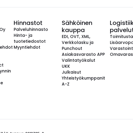
Hinnastot
Sähköinen
Logistii
kauppa
palvelu
 Oy
Palveluhinnasto
Hinta- ja
EDI, OVT, XML,
Toimitust
tuotetiedostot
Verkkolasku ja
Lisäarvopa
aehdot
Myyntiehdot
Punchout
Varastoint
Asiakasvarasto APP
Omavaras
Valintatyökalut
ct
UKK
ynnin
Julkaisut
Yhteistyökumppanit
se
A-Z