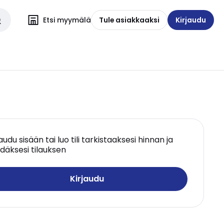
Etsi myymälä
Tule asiakkaaksi
Kirjaudu
jaudu sisään tai luo tili tarkistaaksesi hinnan ja
däksesi tilauksen
Kirjaudu