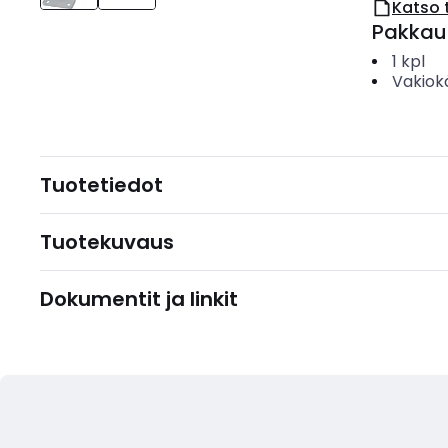
Katso 
Pakkau
1
kpl
Vakiok
Tuotetiedot
Tuotekuvaus
Dokumentit ja linkit