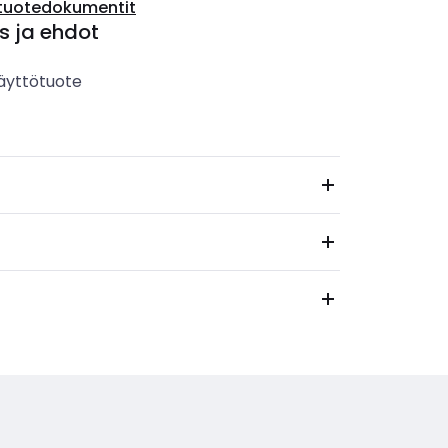
tuotedokumentit
s ja ehdot
äyttötuote