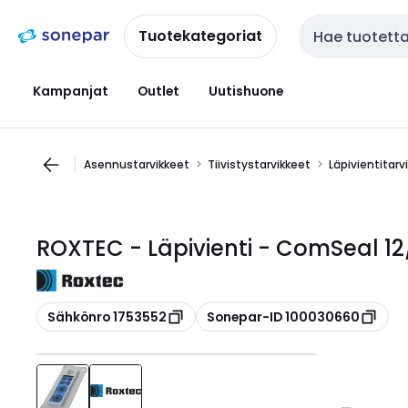
Siirry
Siirry
navigointiin
sisältöön
Tuotekategoriat
Haku
Kampanjat
Outlet
Uutishuone
Asennustarvikkeet
Tiivistystarvikkeet
Läpivientitarv
ROXTEC - Läpivienti - ComSeal 12
Kopioi
Kopioi
Sähkönro 1753552
Sonepar-ID 100030660