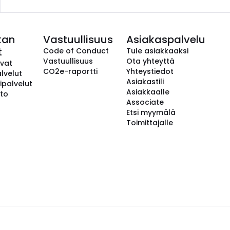
kan
Vastuullisuus
Asiakaspalvelu
t
Code of Conduct
Tule asiakkaaksi
Vastuullisuus
Ota yhteyttä
avat
CO2e-raportti
Yhteystiedot
lvelut
Asiakastili
ipalvelut
Asiakkaalle
to
Associate
Etsi myymälä
Toimittajalle