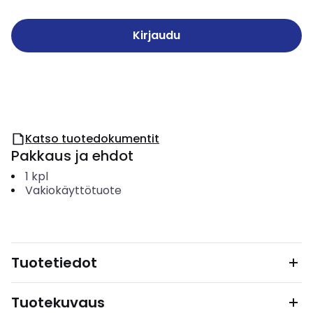
Kirjaudu
Katso tuotedokumentit
Pakkaus ja ehdot
1
kpl
Vakiokäyttötuote
Tuotetiedot
Tuotekuvaus