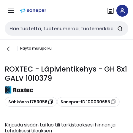
Siirry
Siirry
navigointiin
sisältöön
Haku
Näytä murupolku
ROXTEC - Läpivientikehys - GH 8x1
GALV 1010379
Kopioi
Kopioi
Sähkönro 1753056
Sonepar-ID 100030655
Kirjaudu sisään tai luo tili tarkistaaksesi hinnan ja
tehdäksesi tilauksen