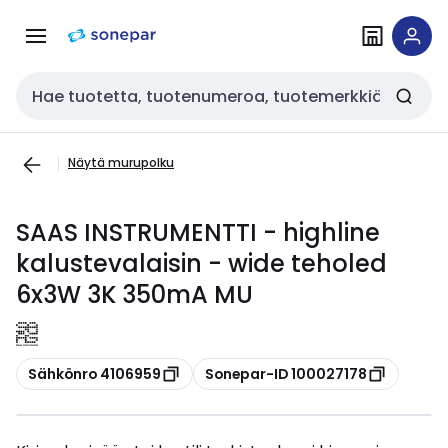
Siirry
Siirry
navigointiin
sisältöön
Haku
Näytä murupolku
SAAS INSTRUMENTTI - highline
kalustevalaisin - wide teholed
6x3W 3K 350mA MU
Kopioi
Kopioi
Sähkönro 4106959
Sonepar-ID 100027178