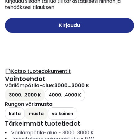
Kirjaudu sisään tai luo tili tarkistaaksesi hinnan ja
tehdäksesi tilauksen
Kirjaudu
Katso tuotedokumentit
Vaihtoehdot
Värilämpötila-alue
:
3000...3000 K
3000...3000 K
4000...4000 K
Rungon väri
:
musta
kulta
musta
valkoinen
Tärkeimmät tuotetiedot
Värilämpötila-alue
-
3000...3000
K
Järjestelmän enimmäisteho
-
9
W