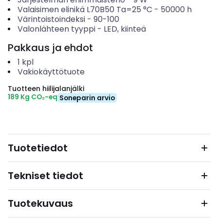
Valaisimen elinikä L70B50 Ta=25 °C
-
50000
h
Värintoistoindeksi
-
90-100
Valonlähteen tyyppi
-
LED, kiinteä
Pakkaus ja ehdot
1
kpl
Vakiokäyttötuote
Tuotteen hiilijalanjälki
189 Kg CO₂-eq
Soneparin arvio
Tuotetiedot
Tekniset tiedot
Tuotekuvaus